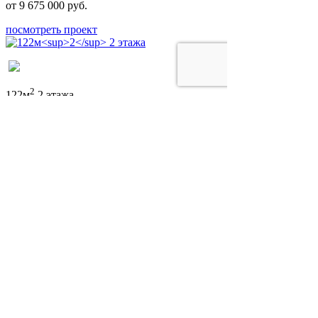
от 9 675 000 руб.
посмотреть проект
2
122м
2 этажа
от 5 246 000 руб.
посмотреть проект
2
127м
2 этажа
от 5 461 000 руб.
посмотреть проект
< назад к проектам
© СМУ116