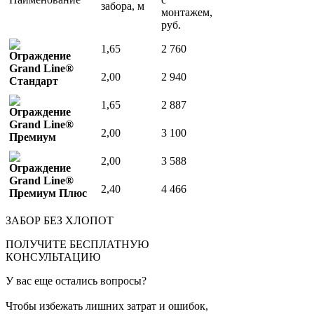
забора, м
монтажем,
руб.
1,65
2 760
Ограждение
Grand Line®
2,00
2 940
Стандарт
1,65
2 887
Ограждение
Grand Line®
2,00
3 100
Премиум
2,00
3 588
Ограждение
Grand Line®
2,40
4 466
Премиум Плюс
ЗАБОР БЕЗ ХЛОПОТ
ПОЛУЧИТЕ БЕСПЛАТНУЮ
КОНСУЛЬТАЦИЮ
У вас еще остались вопросы?
Чтобы избежать лишних затрат и ошибок,