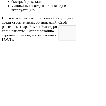
быстрый результат
минимальная отделка для ввода в
эксплуатацию
Наша компания имеет хорошую репутацию
среди строительных организаций. Свой
рейтинг мы заработали благодаря
специалистам и использованию
стройматериалов, изготовленных по
ГОСТу.
Стоимость
Чтобы воспользоваться услугами компании
звоните по номеру телефона,
отображенного на сайте, или заполните
обратную форму. Стоимость всегда
рассчитывается в индивидуальном порядке,
в зависимости от бюджета заказчика.
Предоставим бесплатную консультацию по
вашему проекту, расскажем про
преимущества каждого из материалов.